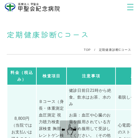
定期健康診断Cコース
TOP
/
定期健康診断Cコース
料金（税込
検査項目
注意事項
服
み）
健診日前日21時から絶
食。飲水はお茶、水の
着脱しや
Ｂコース（身
み
長・体重測定
血圧測定 視
お薬：血圧や心臓のお
8,800円
力聴力検査
薬を服用されている方
（当院では
心電図検
尿検査 胸部
は予め服用して受診し
お支払いは
のストッ
レントゲン検
てください。（その他