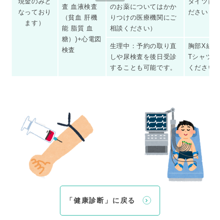
現金のみと
タイツは
査 血液検査
のお薬についてはかか
なっており
ださい
（貧血 肝機
りつけの医療機関にご
ます）
能 脂質 血
相談ください）
糖）)+心電図
生理中：予約の取り直
胸部X線
検査
しや尿検査を後日受診
Tシャツで
することも可能です。
ください
「健康診断」に戻る