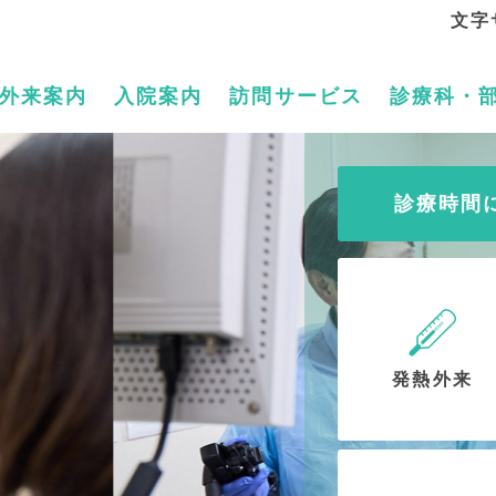
文字
外来案内
入院案内
訪問サービス
診療科・
診療時間
発熱外来