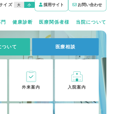
サイズ
採用サイト
お問い合わせ
大
小
部門
健康診断
医療関係者様
当院について
について
医療相談
外来案内
入院案内