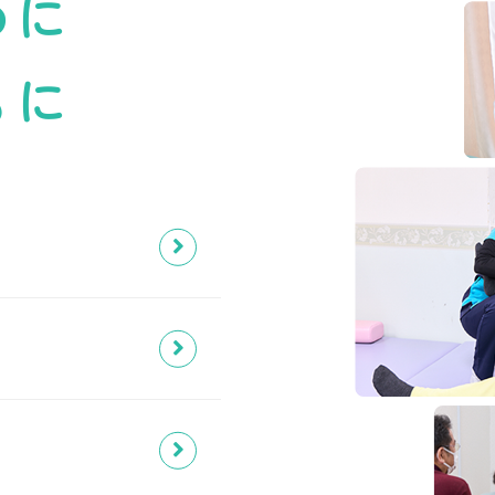
めに
もに