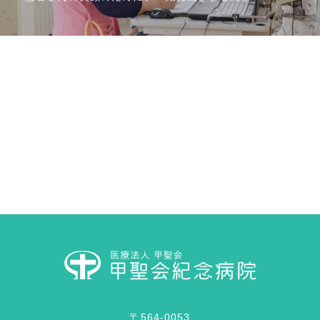
〒564-0053