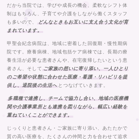
だから当院では、学びや成長の機会、柔軟なシフト体
制はもちろん、子育てや介護をしながら働くスタッフ
も多いので、
どんなときもお互いに支え合う文化が育
まれています。
甲聖会紀念病院は、地域に密着した回復期・慢性期病
院です。療養病棟、地域包括ケア病棟では、長期の療
養生活が必要な患者さんや、在宅復帰したいという患
者さん、そして
ご家族の想いに寄り添い、一人ひとり
のご希望や状態に合わせた医療・看護・リハビリを提
供し、退院後の生活へ
とつなげていきます。
多職種で連携し、チームで協力し合い、地域の医療機
関や介護事業所とも連携を図りながら、幅広い経験を
重ねていくことができます。
じっくりと患者さん・ご家族に寄り添い、あたたかで
質の高い医療を、たくさんの仲間と力を合わせて追求